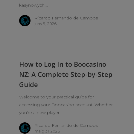
kasynowych,…
Ricardo Fernando de Campos
juny 9, 2026
How to Log In to Boocasino
NZ: A Complete Step-by-Step
Guide
Welcome to your practical guide for
accessing your Boocasino account. Whether
you’re a new player…
Ricardo Fernando de Campos
maig 31, 2026