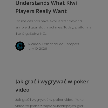
Understands What Kiwi
Players Really Want
Online casinos have evolved far beyond
simple digital slot machines. Today, platforms
like GigaSpinz NZ…
Ricardo Fernando de Campos
juny 10, 2026
Jak grać i wygrywać w poker
video
Jak grać i wygrywać w poker video Poker
video to jedna z najpopularniejszych gier