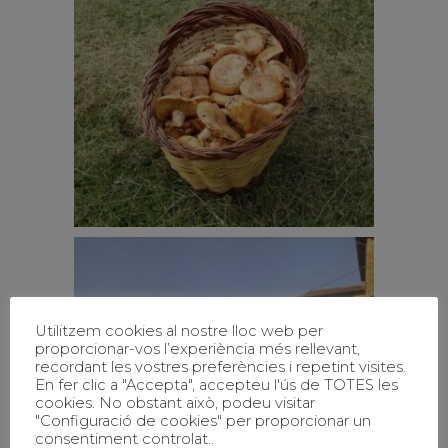
Utilitzem cookies al nostre lloc web per
proporcionar-vos l’experiència més rellevant,
recordant les vostres preferències i repetint visites.
En fer clic a "Accepta", accepteu l'ús de TOTES les
cookies. No obstant això, podeu visitar
"Configuració de cookies" per proporcionar un
consentiment controlat..