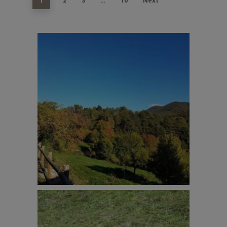
1
2
3
…
10
Next