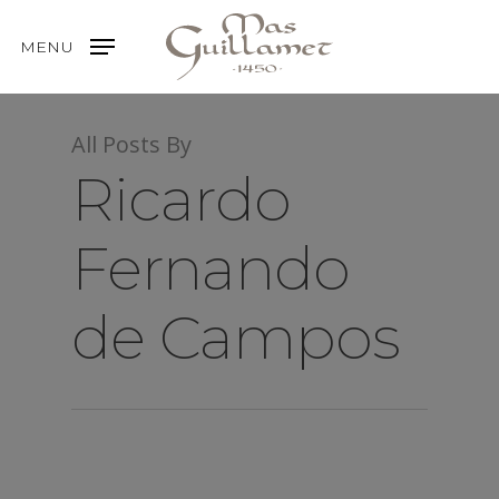
Skip
to
MENU
main
content
All Posts By
Ricardo
Fernando
de Campos