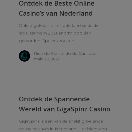
Ontdek de Beste Online
Casino’s van Nederland
Online gokken is in Nederland sinds de
legalisering in 2021 enorm populair
geworden. Spelers zoeken…
Ricardo Fernando de Campos
maig 20, 2026
Ontdek de Spannende
Wereld van GigaSpinz Casino
GigaSpinz is een van de snelst groeiende
online casino's in Nederland. Het biedt een