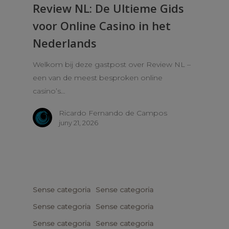
Review NL: De Ultieme Gids
voor Online Casino in het
Nederlands
Welkom bij deze gastpost over Review NL –
een van de meest besproken online
casino’s…
Ricardo Fernando de Campos
juny 21, 2026
Sense categoria
Sense categoria
Sense categoria
Sense categoria
Sense categoria
Sense categoria