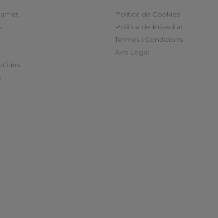
lamet
Política de Cookies
s
Política de Privacitat
Termes i Condicions
Avís Legal
tícies
e