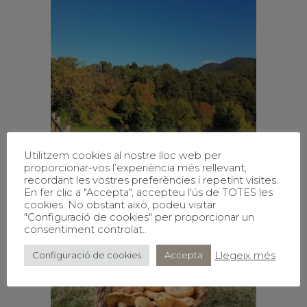
Utilitzem cookies al nostre lloc web per
proporcionar-vos l’experiència més rellevant,
recordant les vostres preferències i repetint visites.
En fer clic a "Accepta", accepteu l'ús de TOTES les
cookies. No obstant això, podeu visitar
"Configuració de cookies" per proporcionar un
consentiment controlat..
Llegeix més
Configuració de cookies
Accepta