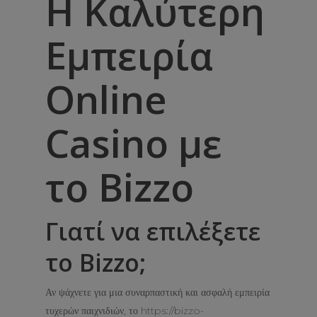
Η Καλύτερη
Εμπειρία
Online
Casino με
το Bizzo
Γιατί να επιλέξετε
το Bizzo;
Αν ψάχνετε για μια συναρπαστική και ασφαλή εμπειρία
τυχερών παιχνιδιών, το
https://bizzo-