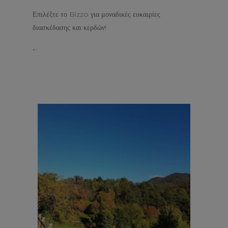
Επιλέξτε το Bizzo για μοναδικές ευκαιρίες
διασκέδασης και κερδών!
“`