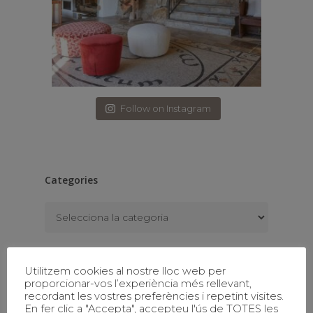
Follow on Instagram
Categories
Categories
Utilitzem cookies al nostre lloc web per
Leave a Reply
proporcionar-vos l’experiència més rellevant,
recordant les vostres preferències i repetint visites.
En fer clic a "Accepta", accepteu l'ús de TOTES les