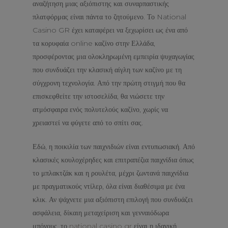
αναζήτηση μιας αξιόπιστης και συναρπαστικής
πλατφόρμας είναι πάντα το ζητούμενο. Το National
Casino GR έχει καταφέρει να ξεχωρίσει ως ένα από
τα κορυφαία online καζίνο στην Ελλάδα,
προσφέροντας μια ολοκληρωμένη εμπειρία ψυχαγωγίας
που συνδυάζει την κλασική αίγλη των καζίνο με τη
σύγχρονη τεχνολογία. Από την πρώτη στιγμή που θα
επισκεφθείτε την ιστοσελίδα, θα νιώσετε την
ατμόσφαιρα ενός πολυτελούς καζίνο, χωρίς να
χρειαστεί να φύγετε από το σπίτι σας.
Εδώ, η ποικιλία των παιχνιδιών είναι εντυπωσιακή. Από
κλασικές κουλοχέρηδες και επιτραπέζια παιχνίδια όπως
το μπλακτζάκ και η ρουλέτα, μέχρι ζωντανά παιχνίδια
με πραγματικούς ντίλερ, όλα είναι διαθέσιμα με ένα
κλικ. Αν ψάχνετε μια αξιόπιστη επιλογή που συνδυάζει
ασφάλεια, δίκαιη μεταχείριση και γενναιόδωρα
μπόνους, το
national casino gr
είναι η ιδανική