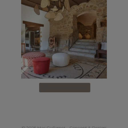
Follow on Instagram
© 2026 Mas Guillamet. · Concept & Design