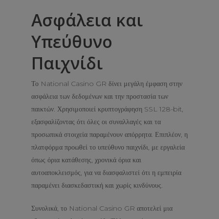
Ασφάλεια και
Υπεύθυνο
Παιχνίδι
Το National Casino GR δίνει μεγάλη έμφαση στην
ασφάλεια των δεδομένων και την προστασία των
παικτών. Χρησιμοποιεί κρυπτογράφηση SSL 128-bit,
εξασφαλίζοντας ότι όλες οι συναλλαγές και τα
προσωπικά στοιχεία παραμένουν απόρρητα. Επιπλέον, η
πλατφόρμα προωθεί το υπεύθυνο παιχνίδι, με εργαλεία
όπως όρια κατάθεσης, χρονικά όρια και
αυτοαποκλεισμός, για να διασφαλιστεί ότι η εμπειρία
παραμένει διασκεδαστική και χωρίς κινδύνους.
Συνολικά, το National Casino GR αποτελεί μια