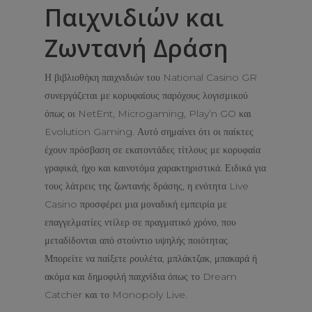
Παιχνιδιών και
Ζωντανή Δράση
Η βιβλιοθήκη παιχνιδιών του National Casino GR
συνεργάζεται με κορυφαίους παρόχους λογισμικού
όπως οι NetEnt, Microgaming, Play’n GO και
Evolution Gaming. Αυτό σημαίνει ότι οι παίκτες
έχουν πρόσβαση σε εκατοντάδες τίτλους με κορυφαία
γραφικά, ήχο και καινοτόμα χαρακτηριστικά. Ειδικά για
τους λάτρεις της ζωντανής δράσης, η ενότητα Live
Casino προσφέρει μια μοναδική εμπειρία με
επαγγελματίες ντίλερ σε πραγματικό χρόνο, που
μεταδίδονται από στούντιο υψηλής ποιότητας.
Μπορείτε να παίξετε ρουλέτα, μπλάκτζακ, μπακαρά ή
ακόμα και δημοφιλή παιχνίδια όπως το Dream
Catcher και το Monopoly Live.