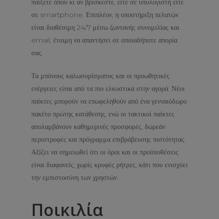
παίξετε όπου κι αν βρίσκεστε, είτε σε υπολογιστή είτε
σε smartphone. Επιπλέον, η υποστήριξη πελατών
είναι διαθέσιμη 24/7 μέσω ζωντανής συνομιλίας και
email, έτοιμη να απαντήσει σε οποιαδήποτε απορία
σας.
Τα μπόνους καλωσορίσματος και οι προωθητικές
ενέργειες είναι από τα πιο ελκυστικά στην αγορά. Νέοι
παίκτες μπορούν να επωφεληθούν από ένα γενναιόδωρο
πακέτο πρώτης κατάθεσης, ενώ οι τακτικοί παίκτες
απολαμβάνουν καθημερινές προσφορές, δωρεάν
περιστροφές και πρόγραμμα επιβράβευσης πιστότητας.
Αξίζει να σημειωθεί ότι οι όροι και οι προϋποθέσεις
είναι διαφανείς, χωρίς κρυφές ρήτρες, κάτι που ενισχύει
την εμπιστοσύνη των χρηστών.
Ποικιλία