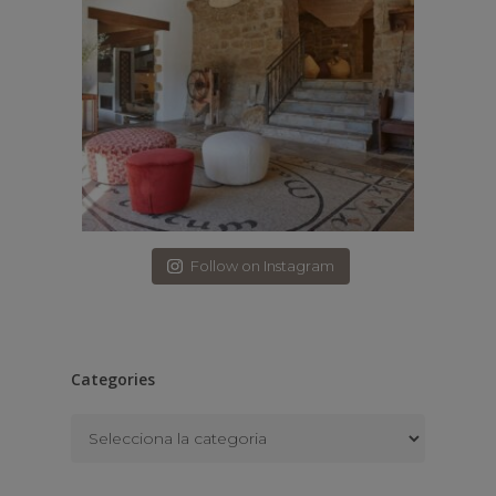
Follow on Instagram
Categories
Categories