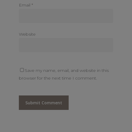
Email
*
Website
Save my name, email, and website in this
browser for the next time I comment.