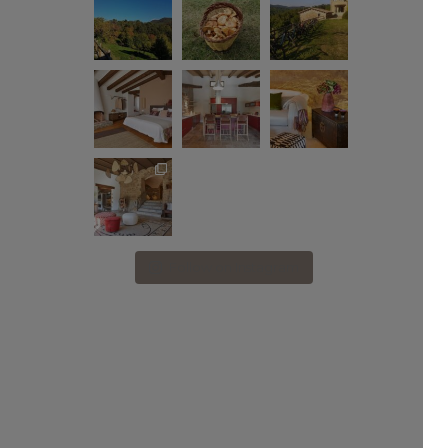
Follow on Instagram