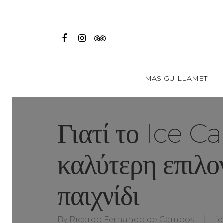
Skip
to
main
FACEBOOK
INSTAGRAM
TRIPADVISOR
content
MAS GUILLAMET
Γιατί το Ice C
καλύτερη επιλο
παιχνίδι
By
Ricardo Fernando de Campos
fe