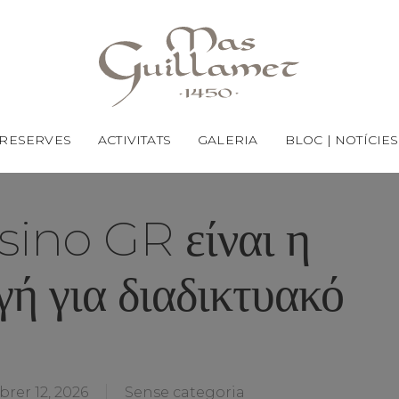
RESERVES
ACTIVITATS
GALERIA
BLOC | NOTÍCIES
asino GR είναι η
γή για διαδικτυακό
brer 12, 2026
Sense categoria