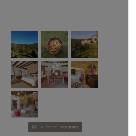
Follow on Instagram