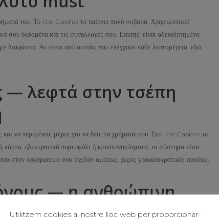
λυτο must
 χρήματά του. Το Ice Casino το παίρνει πολύ σοβαρά. Χρησιμοποιεί
ά σου δεδομένα και τις συναλλαγές σου. Επίσης, είναι αδειοδοτημένο
ι με διαφάνεια. Αν είσαι από αυτούς που ελέγχουν κάθε λεπτομέρεια, εδώ
 — λεφτά στην τσέπη
η
ς και να περιμένεις μέρες για να δεις τα χρήματά σου. Στο Ice Casino, οι
κή κάρτα, ηλεκτρονικό πορτοφόλι ή κρυπτονομίσματα, το σύστημα είναι
 σου στον λογαριασμό σου σχεδόν αμέσως, χωρίς γραφειοκρατικές παγίδες.
όνους — η ανθρώπινη
Utilitzem cookies al nostre lloc web per proporcionar-