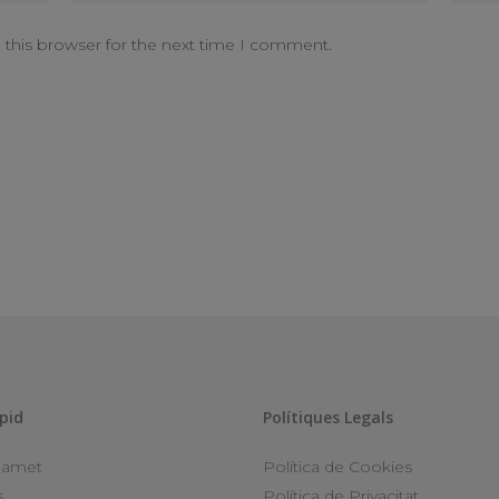
 this browser for the next time I comment.
pid
Polítiques Legals
lamet
Política de Cookies
s
Política de Privacitat