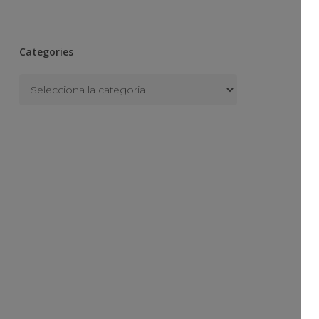
Categories
Categories