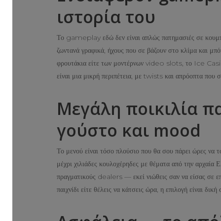
ιστορία του
Το gameplay εδώ δεν είναι απλώς πατημασιές σε κουμπι
ζωντανά γραφικά, ήχους που σε βάζουν στο κλίμα και μπό
φρουτάκια είτε των μοντέρνων video slots, το Ice Casin
είναι μια μικρή περιπέτεια, με twists και απρόοπτα που 
Μεγάλη ποικιλία πα
γούστο και mood
Το μενού είναι τόσο πλούσιο που θα σου πάρει ώρες να τ
μέχρι χιλιάδες κουλοχέρηδες με θέματα από την αρχαία Ε
πραγματικούς dealers — εκεί νιώθεις σαν να είσας σε επί
παιχνίδι είτε θέλεις να κάτσεις ώρα, η επιλογή είναι δική 