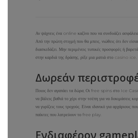
Αν ψάχνεις ένα online καζίνο που να συνδυάζει ασφάλεια
Από την πρώτη στιγμή που θα μπεις, νιώθεις ότι δεν είσα
διασκεδάζει. Μην περιμένεις τυπικές προσφορές ή βαρετά
στην καρδιά της δράσης, ρίξε μια ματιά στο
casino ice
.
Δωρεάν περιστροφέ
Ποιος δεν αγαπάει τα δώρα; Οι free spins στο Ice Casin
να βάλεις βαθιά το χέρι στην τσέπη για να δοκιμάσεις κο
να γυρίζεις τους τροχούς. Είναι ιδανικό για αρχάριους πο
παίκτες που λατρεύουν το free play.
Ενδιαφέρον gamepla