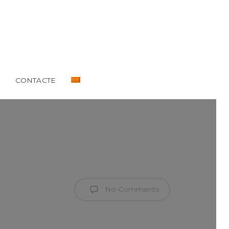
CONTACTE
No Comments