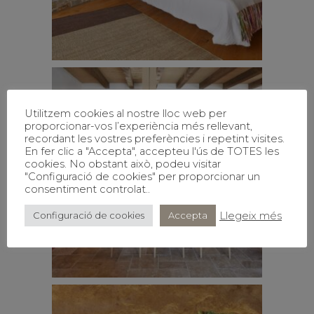
Utilitzem cookies al nostre lloc web per
proporcionar-vos l’experiència més rellevant,
recordant les vostres preferències i repetint visites.
En fer clic a "Accepta", accepteu l'ús de TOTES les
cookies. No obstant això, podeu visitar
"Configuració de cookies" per proporcionar un
consentiment controlat..
Llegeix més
Configuració de cookies
Accepta