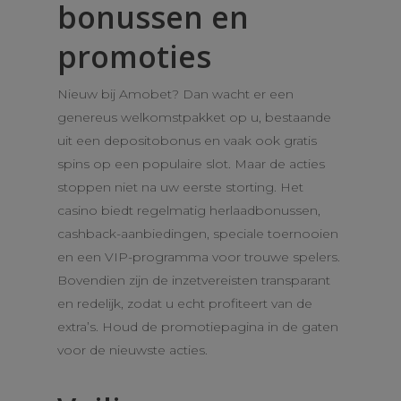
bonussen en
promoties
Nieuw bij Amobet? Dan wacht er een
genereus welkomstpakket op u, bestaande
uit een depositobonus en vaak ook gratis
spins op een populaire slot. Maar de acties
stoppen niet na uw eerste storting. Het
casino biedt regelmatig herlaadbonussen,
cashback-aanbiedingen, speciale toernooien
en een VIP-programma voor trouwe spelers.
Bovendien zijn de inzetvereisten transparant
en redelijk, zodat u echt profiteert van de
extra’s. Houd de promotiepagina in de gaten
voor de nieuwste acties.