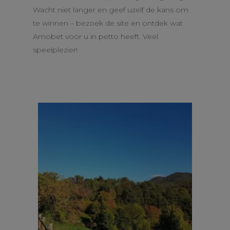
Wacht niet langer en geef uzelf de kans om
te winnen – bezoek de site en ontdek wat
Amobet voor u in petto heeft. Veel
speelplezier!