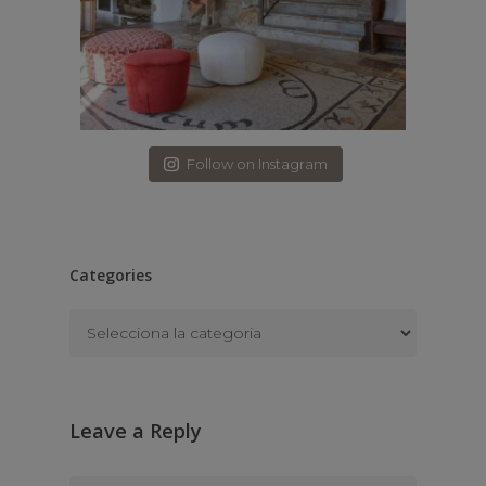
Follow on Instagram
Categories
Categories
Leave a Reply