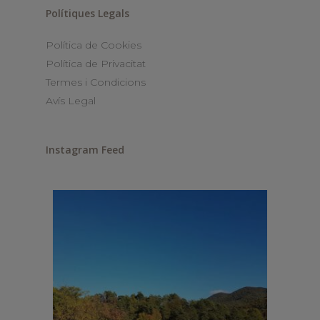
Polítiques Legals
Política de Cookies
Política de Privacitat
Termes i Condicions
Avís Legal
Instagram Feed