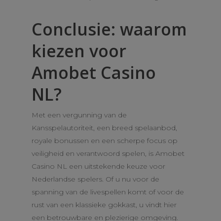
Conclusie: waarom
kiezen voor
Amobet Casino
NL?
Met een vergunning van de
Kansspelautoriteit, een breed spelaanbod,
royale bonussen en een scherpe focus op
veiligheid en verantwoord spelen, is Amobet
Casino NL een uitstekende keuze voor
Nederlandse spelers. Of u nu voor de
spanning van de livespellen komt of voor de
rust van een klassieke gokkast, u vindt hier
een betrouwbare en plezierige omgeving.