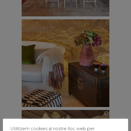
Utilitzem cookies al nostre lloc web per