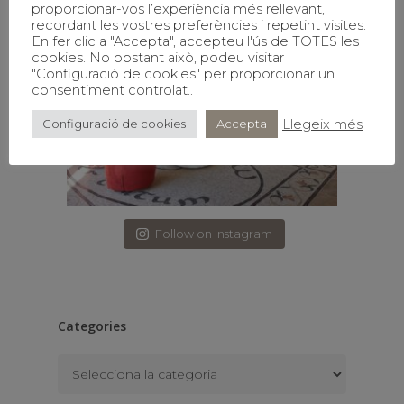
proporcionar-vos l’experiència més rellevant,
recordant les vostres preferències i repetint visites.
En fer clic a "Accepta", accepteu l'ús de TOTES les
cookies. No obstant això, podeu visitar
"Configuració de cookies" per proporcionar un
consentiment controlat..
Llegeix més
Configuració de cookies
Accepta
Follow on Instagram
Categories
Categories