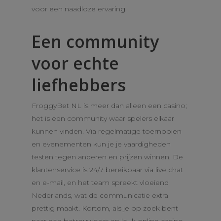
voor een naadloze ervaring.
Een community
voor echte
liefhebbers
FroggyBet NL is meer dan alleen een casino;
het is een community waar spelers elkaar
kunnen vinden. Via regelmatige toernooien
en evenementen kun je je vaardigheden
testen tegen anderen en prijzen winnen. De
klantenservice is 24/7 bereikbaar via live chat
en e-mail, en het team spreekt vloeiend
Nederlands, wat de communicatie extra
prettig maakt. Kortom, als je op zoek bent