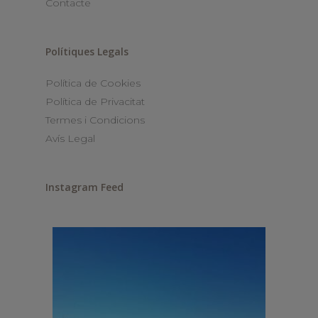
Contacte
Polítiques Legals
Política de Cookies
Política de Privacitat
Termes i Condicions
Avís Legal
Instagram Feed