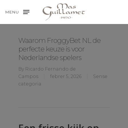
Skip
to
MENU
main
content
Waarom FroggyBet NL de
perfecte keuze is voor
Nederlandse spelers
By
Ricardo Fernando de
Campos
febrer 5, 2026
Sense
categoria