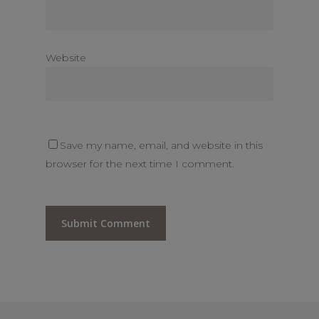
Website
Save my name, email, and website in this
browser for the next time I comment.