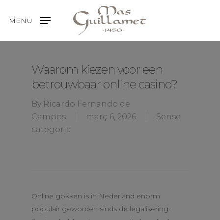
Skip
to
MENU
main
content
Waarom kiezen voor een
betrouwbaar online casino?
By
Ricardo Fernando de
Campos
març 6, 2026
Sense
categoria
Online gokken is in Nederland enorm
populair geworden sinds de legalisering.