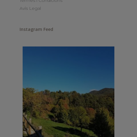
Termes i Condicions
Avís Legal
Instagram Feed