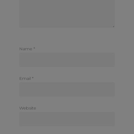
Name
*
Email
*
Website