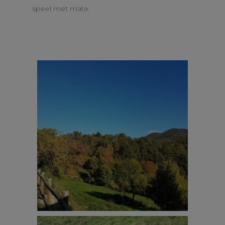
speel met mate.