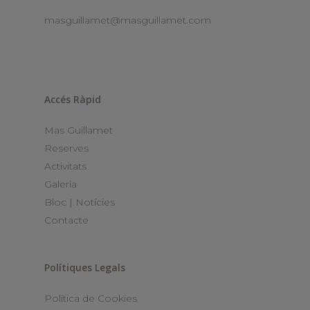
masguillamet@masguillamet.com
Accés Ràpid
Mas Guillamet
Reserves
Activitats
Galeria
Bloc | Notícies
Contacte
Polítiques Legals
Política de Cookies